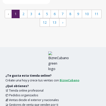
‹
1
2
3
4
5
6
7
8
9
10
11
12
13
›
¿Te gusta esta tienda online?
Créate una hoy y crece tus ventas con
BizneCubano
¿Qué obtienes?
🛒 Tienda online profesional
📦 Pedidos organizados
💰 Ventas desde el exterior y nacionales
🤝 Gestores de venta que venden por ti