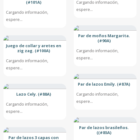
(#101A)
Cargando información,
espere...
Cargando información,
espere...
Par de moños Margarita.
(#90A)
Juego de collar y aretes en
zig zag. (#100A)
Cargando información,
espere...
Cargando información,
espere...
Par de lazos Emily. (#87A)
Lazo Cely. (#88A)
Cargando información,
espere...
Cargando información,
espere...
Par de lazos brasileños.
((#85A)
Par de lazos 3 capas con